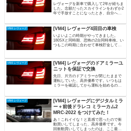
レヴォーグを新車で購入して2年が経ちま
した。念願だったスカイラインをわずか2
年で手放すことになったとき、自分への
戒め？として「次に買う車は新車」「最
低2年はパーツ交換をしないでノーマルの
まま乗る」という決め事を自分に課して
[VM4] レヴォーグ4回目の車検
VM4 レヴォーグ
いたのですが、つい...
いよいよこの時期がやってきました。
180SXと同時期、恐怖の2台同時車検。い
つもこの時期に合わせて車検貯金してい
ますが、実際に請求書を見るまではヒヤ
ヒヤですね。レヴォーグはディーラーの
お世話になっているので、代車は何が来
[VM4] レヴォーグのドアミラーユ
VM4 レヴォーグ
るかな、と楽しみにし...
ニットを保証で交換
先日、片方のドアミラーが閉じたままで
運転していた、高井優希です。いつもは
ミラーを確認してから運転を始めるので
すが、仕事帰りで疲れていたせいか、助
手席側のドアミラーが開いていなかった
ことに気付かないまま運転していたので
[VM4] レヴォーグにデジタルミラ
VM4 レヴォーグ
す。疲れていたなんて、言...
ー＋前後ドラレコ ミラーカム2
MRC-2022 をつけてみた！
あ！これイイな！と直感で思ったので衝
動買いしてしまった、高井優希です。今
回衝動買いしてしまったのは、ここ最近