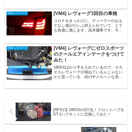
InstagramやFacebookなどの広告でよく
目にする、「ミラーカム2 MRC-2022」と
いう商品。クラウドファンディングで...
[VM4] レヴォーグ3回目の車検
VM4 レヴォーグ
コロナをきっかけに、ディーラーのおも
てなし感がだいぶ抑えられていて、とて
も快適に感じます。高井優希です。今回
の代車は新型フォレスターSTI。レヴォー
グに比べ、車体は大きいし、目線も高い
し、なかなかいい乗り心地でした。た
[VM4] レヴォーグにゼロスポーツ
VM4 レヴォーグ
だ、走行中のタイヤの音...
のクールエアインテークをつけて
みた！
180SXばかり手を入れているので、そろ
そろレヴォーグが拗ねているんじゃない
かと思っている、頭の中メルヘンな高井
優希です（笑）ここ最近、車関係のネッ
ト記事やYouTubeなどを見ていたら、レ
ヴォーグに毒キノコ（むき出しタイプの
エアクリーナー...
[RPS13] 180SXの5穴化！フロントハブを
GT-1ハブキットに交換してみた！