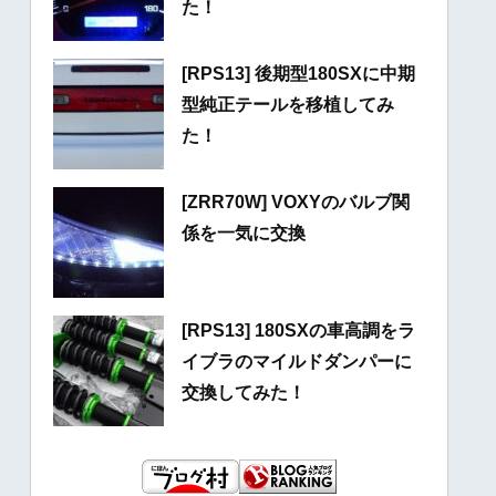
た！
[RPS13] 後期型180SXに中期
型純正テールを移植してみ
た！
[ZRR70W] VOXYのバルブ関
係を一気に交換
[RPS13] 180SXの車高調をラ
イブラのマイルドダンパーに
交換してみた！