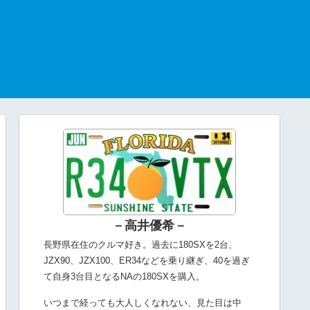
－高井優希－
長野県在住のクルマ好き。過去に180SXを2台、
JZX90、JZX100、ER34などを乗り継ぎ、40を過ぎ
て自身3台目となるNAの180SXを購入。
いつまで経っても大人しくなれない、見た目は中