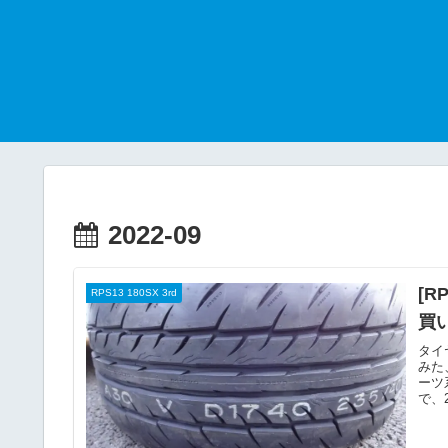
2022-09
[R
RPS13 180SX 3rd
買
タイ
みた
ーツ
で、2