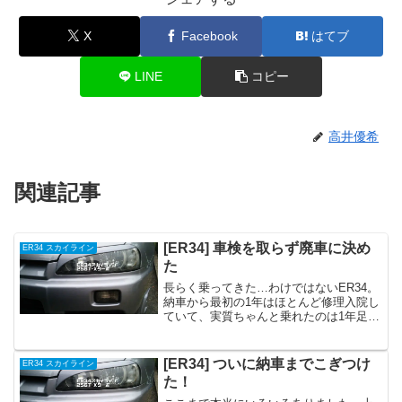
X
Facebook
はてブ
LINE
コピー
高井優希
関連記事
[ER34] 車検を取らず廃車に決め
ER34 スカイライン
た
長らく乗ってきた…わけではないER34。
納車から最初の1年はほとんど修理入院し
ていて、実質ちゃんと乗れたのは1年足ら
ず。もともと業者オークションで悪徳業
者に騙されたような状況で、買った当初
はそれはひどい状態。それでもひとつず
[ER34] ついに納車までこぎつけ
ER34 スカイライン
つ直してもらい、...
た！