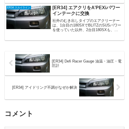
り付けエアクリーナーまずはエアクリか
ら。いろいろ悩んだけど、今回もHKSの
[ER34] エアクリをA’PEXiパワー
ER34 スカイライン
スーパーパワーフロ...
インテークに交換
社外のむき出しタイプのエアクリーナー
は、1台目の180SXでBLITZのSUSパワー
を使っていた以外、2台目180SXも、
JZX90マークIIも、JZX100チェイサー
も、一貫してHKSのパワーフロー（通称
毒キノコ）を使ってきました。HKS...
[ER34] Defi Racer Gauge 油温・油圧・電
圧計
[ER34] アイドリング不調がなぜか解決
コメント