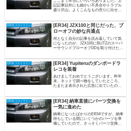
ここまで本当にいろいろありました。上
記記事以外にも細かい不具合やトラブル
盛り沢山。よくこんなもの売りに出せた
ね、と言いたくなるほどに。しかし、知
り合いのクルマ屋が本当にいろいろして
くださいまして、ようやく本日、納車に
[ER34] JZX100と同じだった、ブ
ER34 スカイライン
なりました！中古新規車検...
ローオフの妙な共通点
何となく自分の記事を読み返していて気
になったのが、JZX100にBLITZのスーパ
ーサウンドブローオフDDを取り付けたと
きの、以下の記事。180SXのSR20DETエ
ンジン（黒ヘッドも赤ヘッドも）、
JZX90マークIIの1JZ-GTEエンジ...
[ER34] Yupiteruのダンボードラ
ER34 スカイライン
レコを装着
あけましておめでとうございます。昨年
末、ネットで調べ物をしていたところ、
たまたま表示された広告に出ていたの
が、ダンボーデザインのドライブレコー
ダー。今もドラレコはつけていますが、
見た目がいかにも「ドラレコ」という感
[ER34] 納車直後にパーツ交換を
ER34 スカイライン
じで、何となく好みではない...
一気に進めた
納車になったばかりのER34ですが、納車
待ちしている間にいくつかのパーツを準
備していたので、さっそくパーツ交換を
始めました。。準備していたパーツの取