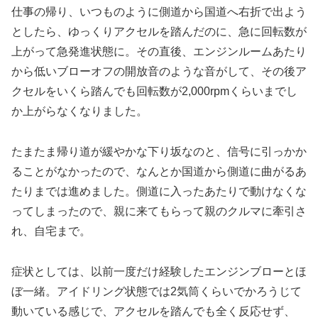
仕事の帰り、いつものように側道から国道へ右折で出よう
としたら、ゆっくりアクセルを踏んだのに、急に回転数が
上がって急発進状態に。その直後、エンジンルームあたり
から低いブローオフの開放音のような音がして、その後ア
クセルをいくら踏んでも回転数が2,000rpmくらいまでし
か上がらなくなりました。
たまたま帰り道が緩やかな下り坂なのと、信号に引っかか
ることがなかったので、なんとか国道から側道に曲がるあ
たりまでは進めました。側道に入ったあたりで動けなくな
ってしまったので、親に来てもらって親のクルマに牽引さ
れ、自宅まで。
症状としては、以前一度だけ経験したエンジンブローとほ
ぼ一緒。アイドリング状態では2気筒くらいでかろうじて
動いている感じで、アクセルを踏んでも全く反応せず、