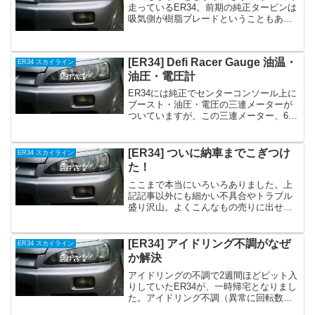
走っているER34。前期の純正タービンは
吸気側が樹脂ブレードということもあっ
て、走行距離がのびてくるといつ寿命を
迎えるかが気になってくるところ。まし
てや樹脂なので、もし何かの衝撃でバラ
[ER34] Defi Racer Gauge 油温・
ER34 スカイライン
けてしまってエン...
油圧・電圧計
ER34には純正でセンターコンソール上に
ブースト・油圧・電圧の三連メーターが
ついていますが、この三連メーター、60φ
の社外メーターがすっぽり入るというこ
とで、入れ替えている方が結構多いみた
い。そんなわけで、右にならえをするわ
[ER34] ついに納車までこぎつけ
ER34 スカイライン
けではありません...
た！
ここまで本当にいろいろありました。上
記記事以外にも細かい不具合やトラブル
盛り沢山。よくこんなもの売りに出せた
ね、と言いたくなるほどに。しかし、知
り合いのクルマ屋が本当にいろいろして
くださいまして、ようやく本日、納車に
[ER34] アイドリング不調がなぜ
ER34 スカイライン
なりました！中古新規車検...
か解決
アイドリングの不調で2週間ほどピット入
りしていたER34が、一時帰宅となりまし
た。アイドリング不調（異常に回転数が
低い）現象は、どうやらアイドリングを