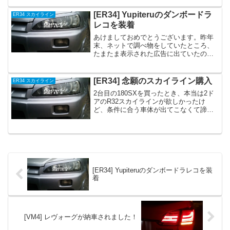
制御しているラインに断線があったよう
で、そこを直したら・エンジンをかけて
[ER34] Yupiteruのダンボードラ
ER34 スカイライン
すぐストール・エア...
レコを装着
あけましておめでとうございます。昨年
末、ネットで調べ物をしていたところ、
たまたま表示された広告に出ていたの
が、ダンボーデザインのドライブレコー
ダー。今もドラレコはつけていますが、
見た目がいかにも「ドラレコ」という感
[ER34] 念願のスカイライン購入
ER34 スカイライン
じで、何となく好みではない...
2台目の180SXを買ったとき、本当は2ド
アのR32スカイラインが欲しかったけ
ど、条件に合う車体が出てこなくて諦め
ました。JZX90を買ったとき、本当は4ド
アのR33スカイラインが欲しかったけ
ど、条件に合う車体が出てこなくて諦め
ました。JZ...
[ER34] Yupiteruのダンボードラレコを装
着
[VM4] レヴォーグが納車されました！