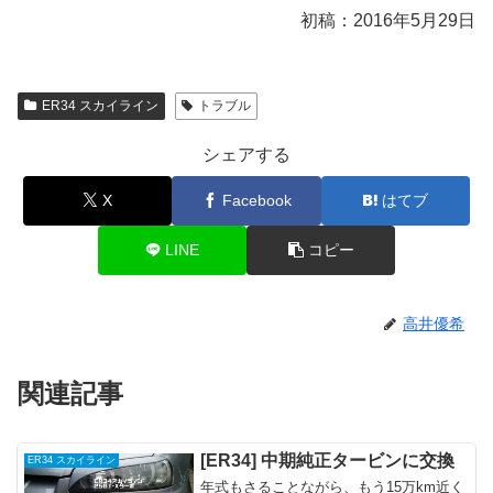
初稿：2016年5月29日
ER34 スカイライン
トラブル
シェアする
X
Facebook
はてブ
LINE
コピー
高井優希
関連記事
[ER34] 中期純正タービンに交換
ER34 スカイライン
年式もさることながら、もう15万km近く