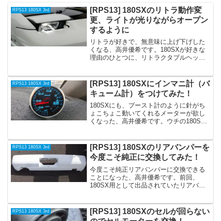
[RPS13] 180SXのリトラ動作変
RPS13 180SX 3rd
更、ライトが光りながらオープン
するように
リトラが好きで、無意味に上げ下げした
くなる、高井優希です。180SXが好きな
理由のひとつに、リトラクタブルヘッド
ライトがあります。普段はライトが隠れ
ているなんて、いかにもスポーツカーっ
ぽくて良くないですか？半目にしたとき
[RPS13] 180SXにインマニ計（バ
RPS13 180SX 3rd
の、あの眠たそうな感...
キューム計）をつけてみた！
180SXにも、ブースト計のように針がち
ょこちょこ動いてくれるメーターが欲し
くなった、高井優希です。ウチの180SX
はType-G、つまりNAなので、ブースト計
をつけても針が動く範囲はわずかな範囲
のみ。全く意味がないとは言いません
[RPS13] 180SXのリアバンパーを
RPS13 180SX 3rd
が、全体の...
今度こそ純正に交換してみた！
今度こそ純正リアバンパーに交換できる
ことになった、高井優希です。前回、
180SX用として出品されていたリアバン
パーを落札して交換しようとしたとこ
ろ、届いたバンパーはS13シルビア用
で、取り付けができませんでした。今回
[RPS13] 180SXのセルが回らない
RPS13 180SX 3rd
は、出品されているバンパ...