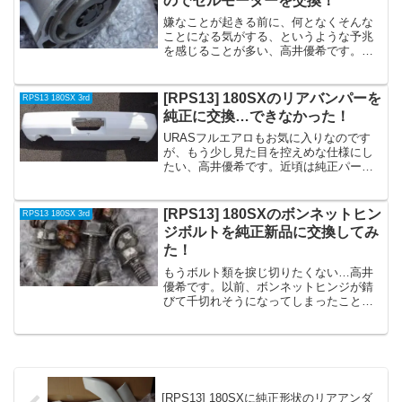
のでセルモーターを交換！
嫌なことが起きる前に、何となくそんな
ことになる気がする、というような予兆
を感じることが多い、高井優希です。あ
る日の朝、180SXで会社に向かっている
とき、何となく「帰りにエンジンがかか
らなくなる」ような気がして、もしもの
[RPS13] 180SXのリアバンパーを
RPS13 180SX 3rd
ときのために、できる...
純正に交換…できなかった！
URASフルエアロもお気に入りなのです
が、もう少し見た目を控えめな仕様にし
たい、高井優希です。近頃は純正パーツ
も高騰してきて、後期純正仕様にしよう
と思っても、結構な出費になってしまい
ます。しかも状態が良いものは非常に少
[RPS13] 180SXのボンネットヒン
RPS13 180SX 3rd
なく、補修が必要だった...
ジボルトを純正新品に交換してみ
た！
もうボルト類を捩じ切りたくない…高井
優希です。以前、ボンネットヒンジが錆
びて千切れそうになってしまったことが
あり、ヒンジを新品に交換しようとした
ところ、固定しているボルトの錆がひど
くて捩じ切ってしまったことがありまし
た。そのときは、行きつけ...
[RPS13] 180SXに純正形状のリアアンダ