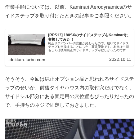
作業手順については、以前、Kaminari Aerodynamicsのサ
イドステップを取り付けたときの記事をご参照ください。
[RPS13] 180SXのサイドステップをKaminariに
交換してみた！
純正リアバンパーの交換が終わったので、続いてサイドス
テップも交換することにした、高井優希です。本当は中期
もしくは後期純正のサイドステップが欲しかったのです
が、なかなか価格と品質で納得できるものが見つからず。
そんな中、純正ほどではないですが、...
2022.10.11
dokkan-turbo.com
そうそう、今回は純正オプション品と思われるサイドステ
ップのせいか、前後タイヤハウス内の取付穴だけでなく、
サイドシル部分にある固定用の穴位置もぴったりだったの
で、手持ちのネジで固定しておきました。